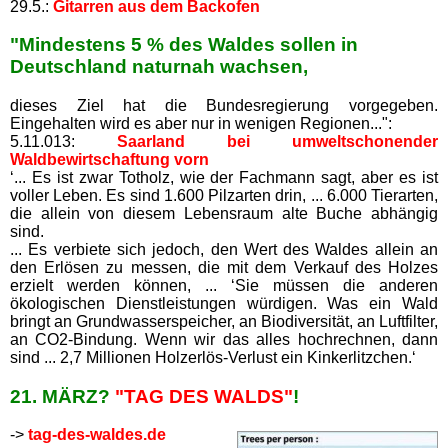
29.5.:
Gitarren aus dem Backofen
"Mindestens 5 % des Waldes sollen in
Deutschland naturnah wachsen,
dieses Ziel hat die Bundesregierung vorgegeben.
Eingehalten wird es aber nur in wenigen Regionen...":
5.11.013:
Saarland bei umweltschonender
Waldbewirtschaftung vorn
‘... Es ist zwar Totholz, wie der Fachmann sagt, aber es ist
voller Leben. Es sind 1.600 Pilzarten drin, ... 6.000 Tierarten,
die allein von diesem Lebensraum alte Buche abhängig
sind.
... Es verbiete sich jedoch, den Wert des Waldes allein an
den Erlösen zu messen, die mit dem Verkauf des Holzes
erzielt werden können, ... ‘Sie müssen die anderen
ökologischen Dienstleistungen würdigen. Was ein Wald
bringt an Grundwasserspeicher, an Biodiversität, an Luftfilter,
an CO2-Bindung. Wenn wir das alles hochrechnen, dann
sind ... 2,7 Millionen Holzerlös-Verlust ein Kinkerlitzchen.‘
21. MÄRZ?
"TAG DES WALDS"
!
->
tag-des-waldes.de