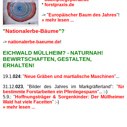
*
forstpraxis.de
-> "
Europäischer Baum des Jahres
"!
» mehr lesen ...
"
Nationalerbe-Bäume
"?
->
nationalerbe-baeume.de
!
EICHWALD MÜLLHEIM? - NATURNAH!
BEWIRTSCHAFTEN, GESTALTEN,
ERHALTEN!
19.1.
024
: "
Neue Gräben und martialische Maschinen
"...
31.12.
023
, "Bilder des Jahres im Markgräflerland": "
für
bestimmte Forstarbeiten ein Pferdegespann
"... :-)
5.9.: "
Hoffnungsträger & Sorgenkinder: Der Müllheimer
Wald hat viele Facetten
" :-)
» mehr lesen ...