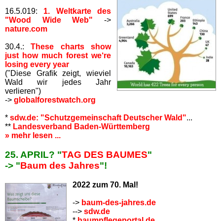
16.5.019:
1. Weltkarte des
"Wood Wide Web"
->
nature.com
30.4.:
These charts show
just how much forest we‘re
losing every year
("Diese Grafik zeigt, wieviel
Wald wir jedes Jahr
verlieren")
->
globalforestwatch.org
*
sdw.de: "Schutzgemeinschaft Deutscher Wald"
...
**
Landesverband Baden-Württemberg
» mehr lesen ...
25. APRIL? "
TAG DES BAUMES
"
-> "
Baum des Jahres
"!
2022 zum 70. Mal!
->
baum-des-jahres.de
-->
sdw.de
*
baumpflegeportal.de