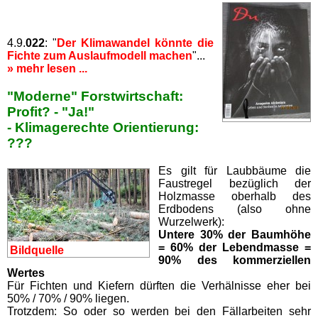
4.9.
022
: "
Der Klimawandel könnte die
Fichte zum Auslaufmodell machen
"...
» mehr lesen ...
"Moderne" Forstwirtschaft:
Profit? - "Ja!"
- Klimagerechte Orientierung:
???
Es gilt für Laubbäume die
Faustregel bezüglich der
Holzmasse oberhalb des
Erdbodens (also ohne
Wurzelwerk):
Untere 30% der Baumhöhe
= 60% der Lebendmasse =
Bildquelle
90% des kommerziellen
Wertes
Für Fichten und Kiefern dürften die Verhälnisse eher bei
50% / 70% / 90% liegen.
Trotzdem: So oder so werden bei den Fällarbeiten sehr