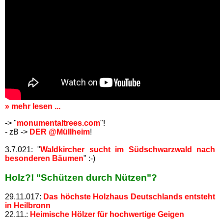
» mehr lesen ...
-> "
monumentaltrees.com
"!
- zB ->
DER @Müllheim
!
3.7.021: "
Waldkircher sucht im Südschwarzwald nach
besonderen Bäumen
" :-)
Holz?! "Schützen durch Nützen"?
29.11.017:
Das höchste Holzhaus Deutschlands entsteht
in Heilbronn
22.11.:
Heimische Hölzer für hochwertige Geigen