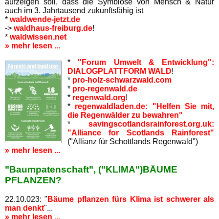
aufzeigen soll, dass die Symbiose von Mensch & Natur
Login/Logoff
auch im 3. Jahrtausend zukunftsfähig ist
*
waldwende-jetzt.de
->
waldhaus-freiburg.de
!
*
waldwissen.net
» mehr lesen ...
*
"Forum Umwelt & Entwicklung":
DIALOGPLATTFORM WALD
!
*
pro-holz-schwarzwald.com
*
pro-regenwald.de
*
regenwald.org
!
*
regenwaldladen.de: "Helfen Sie mit,
die Regenwälder zu bewahren"
*
savingscotlandsrainforest.org.uk:
"Alliance for Scotlands Rainforest"
("Allianz für Schottlands Regenwald")
» mehr lesen ...
"Baumpatenschaft", ("KLIMA")BÄUME
PFLANZEN?
22.10.023: "
Bäume pflanzen fürs Klima ist schwerer als
man denkt
"...
» mehr lesen ...