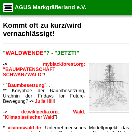
AGUS Markgräflerland e.V.
START
Stichwortsuche
Kommt oft zu kurz/wird
Aktuelle Termine
vernachlässigt!
Dauertermine
--> NAVIGATION . . . . . . . . (alle Seiten)
"
WALDWENDE
"? - "JETZT!"
ZIEL
TIPPS
->
myblackforest.org:
"BAUMPATENSCHAFT
TRANSFORMATION
SCHWARZWALD"
!
GEMEIN-WOHL!
* "
Baumbesetzung
"...
UNSWELT&RESSOURCEN
** Koryphäe der Baumbesetzung,
MOBILITÄT
Urahnin der Fridays for Future-
Bewegung? ->
Julia Hill
!
DIALOG
KARTEN-1
->
de.wikipedia.org: Wald
,
"
Klimaplastischer Wald
"!
ÜBERDOSIS
IMPRESSUM
*
visionswald.de
: Unternehmerisches Modellprojekt, das