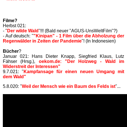
Filme?
Herbst 021:
- "
Der wilde Wald
"!!! (Bald neuer "AGUS-UnsWeltFilm"?)
- Auf deutsch: "
"Kinipan" - 1 Film über die Abholzung der
Regenwälder in Zeiten der Pandemie
"! (In Indonesien)
Bücher
?
Januar 021: Hans Dieter Knapp, Siegfried Klaus, Lutz
Fähser (Hrsg.),
oekom.de: "Der Holzweg - Wald im
Widerstreit der Interessen"
9.7.021: "
Kampfansage für einen neuen Umgang mit
dem Wald
"
5.8.020: "
Weil der Mensch wie ein Baum des Felds ist
"...