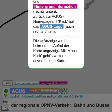
und
Hintergrundinformation
(rechts unten).
K-
K-
K-
K-
K-
0144
0143
K-
0099
0142
0214
0145
Zurück zur AGUS-
Homepage mit 'Klick' auf
das
AGUS-Logo
(auch
rechts unten).
Diese Anzeige wird nur
beim ersten Aufruf der
Karte angezeigt. Mit 'Maus-
Klick' geht's weiter zur
unverdeckten Karte.
Los!
Angebot&Werkzeug
Hintergrundinformation
Leaflet
| ©
OpenStreetMap
and
contributors CC-BY-SA
Zoom level: 10
der regionale ÖPNV-Verkehr: Bahn und Busse
10 km