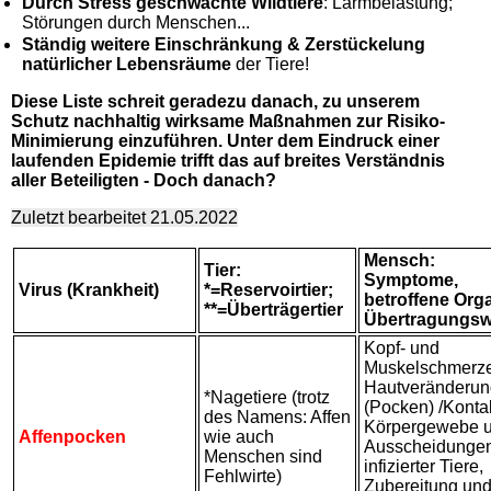
Durch Stress geschwächte Wildtiere
: Lärmbelastung;
Störungen durch Menschen...
Ständig weitere Einschränkung & Zerstückelung
natürlicher Lebensräume
der Tiere!
Diese Liste schreit geradezu danach, zu unserem
Schutz nachhaltig wirksame Maßnahmen zur Risiko-
Minimierung einzuführen. Unter dem Eindruck einer
laufenden Epidemie trifft das auf breites Verständnis
aller Beteiligten - Doch danach?
Zuletzt bearbeitet 21.05.2022
Mensch:
Tier:
Symptome,
Virus (Krankheit)
*=Reservoirtier;
betroffene Orga
**=Überträgertier
Übertragungs
Kopf- und
Muskelschmerz
Hautveränderu
*Nagetiere (trotz
(Pocken) /Kontak
des Namens: Affen
Körpergewebe 
Affenpocken
wie auch
Ausscheidunge
Menschen sind
infizierter Tiere,
Fehlwirte)
Zubereitung un