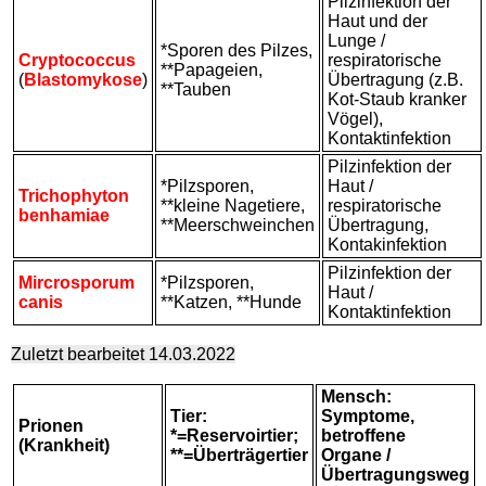
Pilzinfektion der
Haut und der
Lunge /
*Sporen des Pilzes,
Cryptococcus
respiratorische
**Papageien,
(
Blastomykose
)
Übertragung (z.B.
**Tauben
Kot-Staub kranker
Vögel),
Kontaktinfektion
Pilzinfektion der
*Pilzsporen,
Haut /
Trichophyton
**kleine Nagetiere,
respiratorische
benhamiae
**Meerschweinchen
Übertragung,
Kontakinfektion
Pilzinfektion der
Mircrosporum
*Pilzsporen,
Haut /
canis
**Katzen, **Hunde
Kontaktinfektion
Zuletzt bearbeitet 14.03.2022
Mensch:
Tier:
Symptome,
Prionen
*=Reservoirtier;
betroffene
(Krankheit)
**=Überträgertier
Organe /
Übertragungsweg