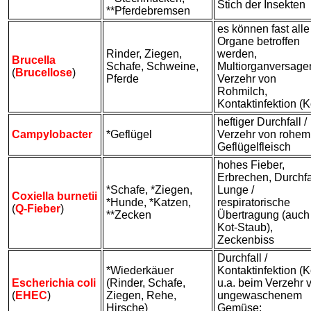
Stich der Insekten
**Pferdebremsen
es können fast alle
Organe betroffen
Rinder, Ziegen,
werden,
Brucella
Schafe, Schweine,
Multiorganversagen
(
Brucellose
)
Pferde
Verzehr von
Rohmilch,
Kontaktinfektion (K
heftiger Durchfall /
Campylobacter
*Geflügel
Verzehr von rohem
Geflügelfleisch
hohes Fieber,
Erbrechen, Durchfa
*Schafe, *Ziegen,
Lunge /
Coxiella burnetii
*Hunde, *Katzen,
respiratorische
(
Q-Fieber
)
**Zecken
Übertragung (auch
Kot-Staub),
Zeckenbiss
Durchfall /
*Wiederkäuer
Kontaktinfektion (K
Escherichia coli
(Rinder, Schafe,
u.a. beim Verzehr 
(
EHEC
)
Ziegen, Rehe,
ungewaschenem
Hirsche)
Gemüse;