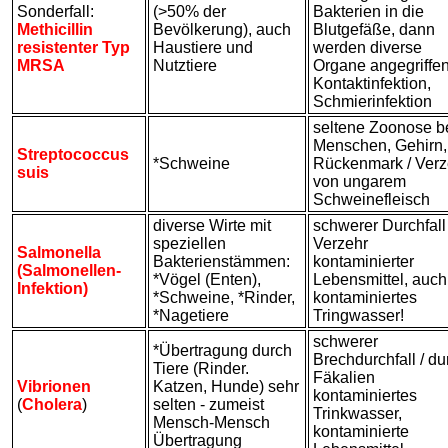
Sonderfall:
(>50% der
Bakterien in die
Methicillin
Bevölkerung), auch
Blutgefäße, dann
resistenter Typ
Haustiere und
werden diverse
MRSA
Nutztiere
Organe angegriffen
Kontaktinfektion,
Schmierinfektion
seltene Zoonose b
Menschen, Gehirn,
Streptococcus
*Schweine
Rückenmark / Verz
suis
von ungarem
Schweinefleisch
diverse Wirte mit
schwerer Durchfall 
speziellen
Verzehr
Salmonella
Bakterienstämmen:
kontaminierter
(Salmonellen-
*Vögel (Enten),
Lebensmittel, auch
Infektion)
*Schweine, *Rinder,
kontaminiertes
*Nagetiere
Tringwasser!
schwerer
*Übertragung durch
Brechdurchfall / du
Tiere (Rinder.
Fäkalien
Vibrionen
Katzen, Hunde) sehr
kontaminiertes
(
Cholera
)
selten - zumeist
Trinkwasser,
Mensch-Mensch
kontaminierte
Übertragung