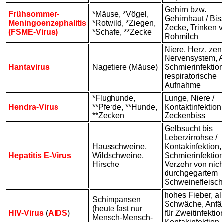
Gehirn bzw.
Frühsommer-
*Mäuse, *Vögel,
Gehirnhaut / Bis
Meningoenzephalitis
*Rotwild, *Ziegen,
Zecke, Trinken 
(FSME-Virus)
*Schafe, **Zecke
Rohmilch
Niere, Herz, zen
Nervensystem, 
Hantavirus
Nagetiere (Mäuse)
Schmierinfektio
respiratorische
Aufnahme
*Flughunde,
Lunge, Niere /
Hendra-Virus
**Pferde, **Hunde,
Kontaktinfektion 
**Zecken
Zeckenbiss
Gelbsucht bis
Leberzirrohse /
Hausschweine,
Kontakinfektion,
Hepatitis E-Virus
Wildschweine,
Schmierinfektion
Hirsche
Verzehr von nich
durchgegartem
Schweinefleisc
hohes Fieber, al
Schimpansen
Schwäche, Anfäl
(heute fast nur
HIV-Virus
(
AIDS
)
für Zweitinfektio
Mensch-Mensch-
Kontakinfektion