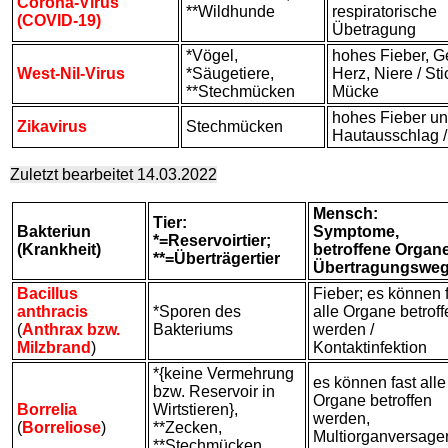
Corona-Virus
**Wildhunde
respiratorische
(COVID-19)
Übetragung
*Vögel,
hohes Fieber, G
West-Nil-Virus
*Säugetiere,
Herz, Niere / Sti
**Stechmücken
Mücke
hohes Fieber u
Zikavirus
Stechmücken
Hautausschlag /
Zuletzt bearbeitet 14.03.2022
Mensch:
Tier:
Bakteriun
Symptome,
*=Reservoirtier;
(Krankheit)
betroffene Organe
**=Überträgertier
Übertragungswe
Bacillus
Fieber; es können 
anthracis
*Sporen des
alle Organe betroff
(
Anthrax bzw.
Bakteriums
werden /
Milzbrand
)
Kontaktinfektion
*{keine Vermehrung
es können fast alle
bzw. Reservoir in
Organe betroffen
Borrelia
Wirtstieren},
werden,
(
Borreliose
)
**Zecken,
Multiorganversagen
**Stechmücken,