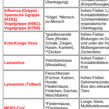
Übertragung)
(Körperflüssigke
Influenza (Grippe)
,
hohes Fieber, L
Spanische Ggrippe
Kontaktinfektion 
*Vögel, *Mensch-
(H1N1)
,
Schmierinfektion
zu-Mensch
Vogelgrippe (H5N1)
,
respiratorische
Vogelgrippe (H7N9)
Übertragung
*grasfressende
hohes Fieber,
Tiere (Rinder,
Blutungen im D
Krim-Kongo Virus
Schafe, Ziegen,
und unter der Ha
Hasen, Kamele),
Multiorganversa
**Zecken
Zeckenbiss
hohes Fieber /
Vielzitzenmaus
Lassavirus
Kontaktinfektion
(Westafrika)
Kot)
Fleischfresser
(Füchse, Katzen,
hohes Fieber,
Hunde,
Gehirnentzündu
Lyssaviren
(
Tollwut
)
Fledermäuse,
Biss des erkran
Frettchen, Dachse,
Tiers
Waschbären)
Lunge, Niere,
*Fledermäuse,
Multifunktionsv
MERS-CoV
**Dromedare,