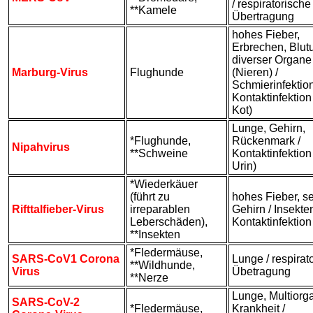
/ respiratorische
**Kamele
Übertragung
hohes Fieber,
Erbrechen, Blu
diverser Organe
Marburg-Virus
Flughunde
(Nieren) /
Schmierinfektion
Kontaktinfektion 
Kot)
Lunge, Gehirn,
*Flughunde,
Rückenmark /
Nipahvirus
**Schweine
Kontaktinfektion 
Urin)
*Wiederkäuer
(führt zu
hohes Fieber, se
Rifttalfieber-Virus
irreparablen
Gehirn / Insekte
Leberschäden),
Kontaktinfektion
**Insekten
*Fledermäuse,
SARS-CoV1 Corona
Lunge / respirat
**Wildhunde,
Virus
Übetragung
**Nerze
Lunge, Multiorg
SARS-CoV-2
*Fledermäuse,
Krankheit /