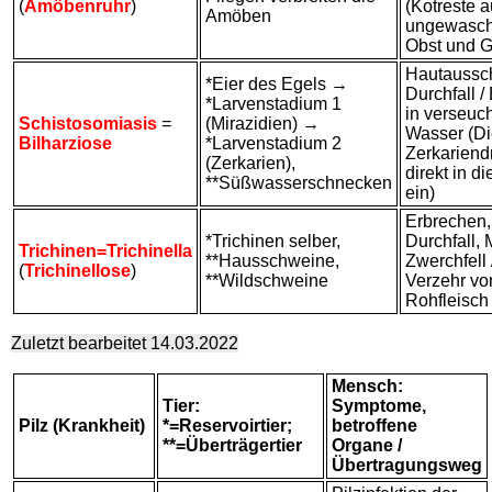
(
Amöbenruhr
)
(Kotreste a
Amöben
ungewasc
Obst und 
Hautaussc
*Eier des Egels →
Durchfall 
*Larvenstadium 1
in verseuc
Schistosomiasis
=
(Mirazidien) →
Wasser (D
Bilharziose
*Larvenstadium 2
Zerkariend
(Zerkarien),
direkt in d
**Süßwasserschnecken
ein)
Erbrechen,
*Trichinen selber,
Durchfall, 
Trichinen=Trichinella
**Hausschweine,
Zwerchfell 
(
Trichinellose
)
**Wildschweine
Verzehr vo
Rohfleisch
Zuletzt bearbeitet 14.03.2022
Mensch:
Tier:
Symptome,
Pilz (Krankheit)
*=Reservoirtier;
betroffene
**=Überträgertier
Organe /
Übertragungsweg