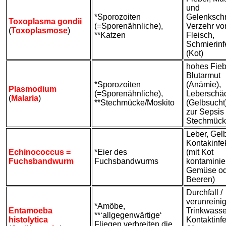
und
*Sporozoiten
Gelenksch
Toxoplasma gondii
(=Sporenähnliche),
Verzehr vo
(
Toxoplasmose
)
**Katzen
Fleisch,
Schmierinf
(Kot)
hohes Fieb
Blutarmut
*Sporozoiten
(Anämie),
Plasmodium
(=Sporenähnliche),
Leberschä
(
Malaria
)
**Stechmücke/Moskito
(Gelbsucht)
zur Sepsis 
Stechmück
Leber, Gelb
Kontakinfe
Echinococcus =
*Eier des
(mit Kot
Fuchsbandwurm
Fuchsbandwurms
kontaminie
Gemüse od
Beeren)
Durchfall /
verunreini
*Amöbe,
Entamoeba
Trinkwasse
**‘allgegenwärtige‘
histolytica
Kontaktinfe
Fliegen verbreiten die