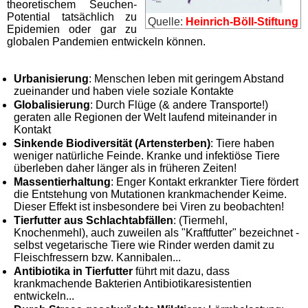
theoretischem Seuchen-
Potential tatsächlich zu
Quelle:
Heinrich-Böll-Stiftung
Epidemien oder gar zu
globalen Pandemien entwickeln können.
Urbanisierung
: Menschen leben mit geringem Abstand
zueinander und haben viele soziale Kontakte
Globalisierung
: Durch Flüge (& andere Transporte!)
geraten alle Regionen der Welt laufend miteinander in
Kontakt
Sinkende Biodiversität (Artensterben)
: Tiere haben
weniger natürliche Feinde. Kranke und infektiöse Tiere
überleben daher länger als in früheren Zeiten!
Massentierhaltung
: Enger Kontakt erkrankter Tiere fördert
die Entstehung von Mutationen krankmachender Keime.
Dieser Effekt ist insbesondere bei Viren zu beobachten!
Tierfutter aus Schlachtabfällen
: (Tiermehl,
Knochenmehl), auch zuweilen als "Kraftfutter" bezeichnet -
selbst vegetarische Tiere wie Rinder werden damit zu
Fleischfressern bzw. Kannibalen...
Antibiotika in Tierfutter
führt mit dazu, dass
krankmachende Bakterien Antibiotikaresistentien
entwickeln...