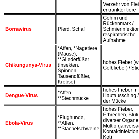
Verzehr von Fle
erkrankter tiere
Gehirn und
Rückenmark /
Bornavirus
Pferd, Schaf
Schmierinfektio
respiratorische
Aufnahme
*Affen, *Nagetiere
(Mäuse),
**Gliederfüßer
hohes Fieber (w
Chikungunya-Virus
(Insekten,
Gelbfieber) / Sti
Spinnen,
Tausendfüßler,
Krebse)
hohes Fieber mi
*Affen,
Dengue-Virus
Hautausschlag /
**Stechmücke
der Mücke
hohes Fieber,
Erbrechen, Blu
*Flughunde,
diverser Organe
Ebola-Virus
**Affen,
Multiorganversa
**Stachelschweine
Kontaktinfektion 
Kot)