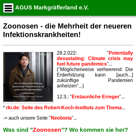
AGUS Markgräflerland e.V.
START
Stichwortsuche
Zoonosen - die Mehrheit der neueren
Aktuelle Termine
Infektionskrankheiten!
Dauertermine
--> NAVIGATION . . . . . . . . (alle Seiten)
28.2.022: "
Potentially
ZIEL
devastating: Climate crisis may
TIPPS
fuel future pandemics
"...
("Möglicherweise verheerend: Die
TRANSFORMATION
Erderhitzung kann [auch...]
zukünftige Pandemien
GEMEIN-WOHL!
anheizen"...)
UNSWELT&RESSOURCEN
12.3.: "
Erstaunliche Erreger
"...
MOBILITÄT
DIALOG
*
rki.de: Seite des Robert-Koch-Instituts zum Thema
...
KARTEN-1
-> auch unsere Seite "
Neobiota
"...
ÜBERDOSIS
Was sind "
Zoonosen
"? Wo kommen sie her?
IMPRESSUM