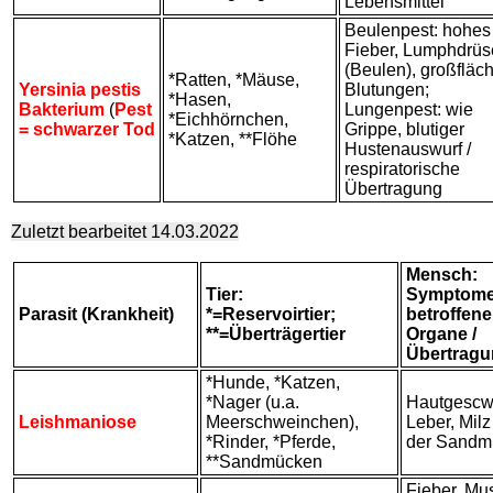
Lebensmittel
Beulenpest: hohes
Fieber, Lumphdrü
(Beulen), großfläc
*Ratten, *Mäuse,
Yersinia pestis
Blutungen;
*Hasen,
Bakterium
(
Pest
Lungenpest: wie
*Eichhörnchen,
= schwarzer Tod
Grippe, blutiger
*Katzen, **Flöhe
Hustenauswurf /
respiratorische
Übertragung
Zuletzt bearbeitet 14.03.2022
Mensch:
Tier:
Symptome
Parasit (Krankheit)
*=Reservoirtier;
betroffene
**=Überträgertier
Organe /
Übertrag
*Hunde, *Katzen,
*Nager (u.a.
Hautgescw
Leishmaniose
Meerschweinchen),
Leber, Milz 
*Rinder, *Pferde,
der Sandm
**Sandmücken
Fieber, Mu