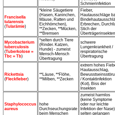
Schmierinfektion
*kleine Säugetiere
Fieber,
(Hasen, Kaninchen,
Hautausschläge b
Francisella
Mäuse, Ratten und
Bindehautausschl
tularensis
Eichhörnchen),
Erbrechen, Durchfal
(
Tularämie
)
**Zecken, **Mücken,
Stich der
**Bremsen
Überträgerinsekte
*selten durch Tiere
Mycobacterium
schwere
(Rinder. Katzen,
tuberculosis
Lungenkrankheit /
Hunde) - zumeist
(
Tuberkolose =
respiratorische
Mensch-Mensch
Tbc = Tb
)
Übertragung
Übertragung
extrem hohes Fiebe
Hautausschlag,
Rickettsia
**Läuse, **Flöhe,
Bewusstseinsstör
(
Fleckfieber
)
**Milben, **Zecken
/ Kontaktinfektion
(Kot), Biss der
Insekten
zumeist harmlos
(keine Symptome
Staphylococcus
hohe
oder nur leichte
aureus
Durchseuchungsrate
Infektion der Nase)
beim Menschen
selten gelangen