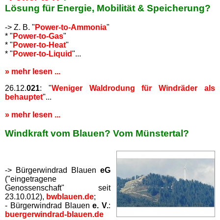
Lösung für Energie, Mobilität & Speicherung?
-> Z. B. "
Power-to-Ammonia
"
* "
Power-to-Gas
"
* "
Power-to-Heat
"
* "
Power-to-Liquid
"...
» mehr lesen ...
26.12.
021
: "
Weniger Waldrodung für Windräder als
behauptet
"...
» mehr lesen ...
Windkraft vom Blauen? Vom Münstertal?
-> Bürgerwindrad Blauen
eG
("eingetragene
Genossenschaft" seit
23.10.012),
bwblauen.de
;
- Bürgerwindrad Blauen
e. V.
:
buergerwindrad-blauen.de