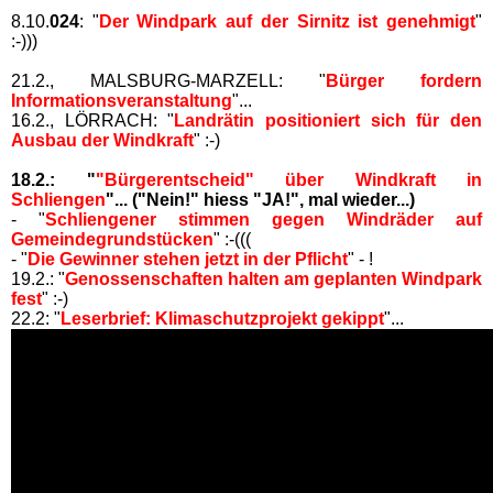
Login/Logoff
8.10.
024
: "
Der Windpark auf der Sirnitz ist genehmigt
"
:-)))
21.2., MALSBURG-MARZELL: "
Bürger fordern
Informationsveranstaltung
"...
16.2., LÖRRACH: "
Landrätin positioniert sich für den
Ausbau der Windkraft
" :-)
18.2.: "
"Bürgerentscheid" über Windkraft in
Schliengen
"... ("Nein!" hiess "JA!", mal wieder...)
- "
Schliengener stimmen gegen Windräder auf
Gemeindegrundstücken
" :-(((
- "
Die Gewinner stehen jetzt in der Pflicht
" - !
19.2.: "
Genossenschaften halten am geplanten Windpark
fest
" :-)
22.2: "
Leserbrief: Klimaschutzprojekt gekippt
"...