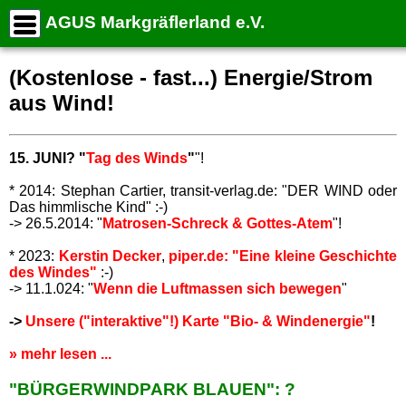
AGUS Markgräflerland e.V.
START
Stichwortsuche
(Kostenlose - fast...) Energie/Strom
Aktuelle Termine
aus Wind!
Dauertermine
--> NAVIGATION . . . . . . . . (alle Seiten)
15. JUNI? "
Tag des Winds
"
"!
ZIEL
TIPPS
* 2014: Stephan Cartier, transit-verlag.de: "DER WIND oder
Das himmlische Kind" :-)
TRANSFORMATION
-> 26.5.2014: "
Matrosen-Schreck & Gottes-Atem
"!
GEMEIN-WOHL!
* 2023:
Kerstin Decker
,
piper.de: "Eine kleine Geschichte
UNSWELT&RESSOURCEN
des Windes"
:-)
-> 11.1.024: "
Wenn die Luftmassen sich bewegen
"
MOBILITÄT
DIALOG
->
Unsere ("interaktive"!) Karte "Bio- & Windenergie"
!
KARTEN-1
» mehr lesen ...
ÜBERDOSIS
"BÜRGERWINDPARK BLAUEN": ?
IMPRESSUM