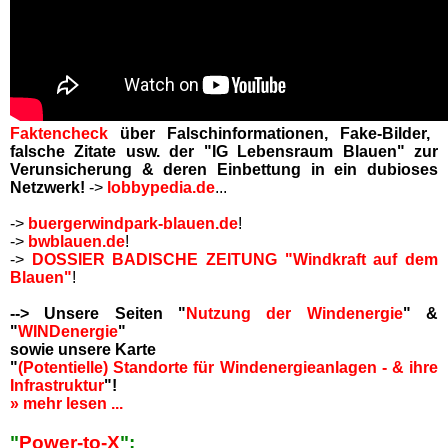
Faktencheck
über Falschinformationen, Fake-Bilder,
falsche Zitate usw. der "IG Lebensraum Blauen" zur
Verunsicherung & deren Einbettung in ein dubioses
Netzwerk!
->
lobbypedia.de
...
->
buergerwindpark-blauen.de
!
->
bwblauen.de
!
->
DOSSIER BADISCHE ZEITUNG "Windkraft auf dem
Blauen"
!
--> Unsere Seiten "
Nutzung der Windenergie
" &
"
WINDenergie
"
sowie unsere Karte
"
(Potentielle) Standorte für Windenergieanlagen - & ihre
Infrastruktur
"!
» mehr lesen ...
"
Power-to-X
":