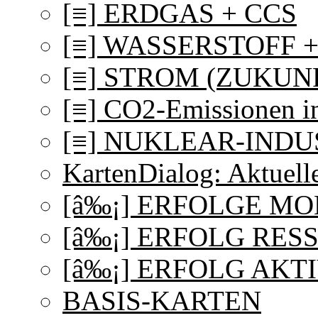
[≡] ERDGAS + CCS
[≡] WASSERSTOFF 
[≡] STROM (ZUKUN
[≡] CO2-Emissionen i
[≡] NUKLEAR-INDU
KartenDialog: Aktuell
[â‰¡] ERFOLGE MO
[â‰¡] ERFOLG RE
[â‰¡] ERFOLG AKT
BASIS-KARTEN