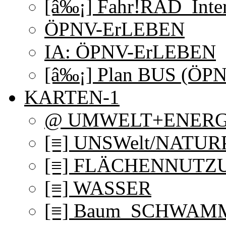
[â‰¡] Fahr!RAD_Inter
ÖPNV-ErLEBEN
IA: ÖPNV-ErLEBEN
[â‰¡] Plan BUS (ÖP
KARTEN-1
@ UMWELT+ENERG
[≡] UNSWelt/NATU
[≡] FLÄCHENNUTZ
[≡] WASSER
[≡] Baum_SCHWAMM