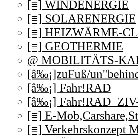
[≡] WINDENERGIE
[≡] SOLARENERGIE
[≡] HEIZWÄRME-C
[≡] GEOTHERMIE
@ MOBILITÄTS-KA
[â‰¡]zuFuß/un"behind
[â‰¡] Fahr!RAD
[â‰¡] Fahr!RAD_ZI
[≡] E-Mob,Carshare,S
[≡] Verkehrskonzept 