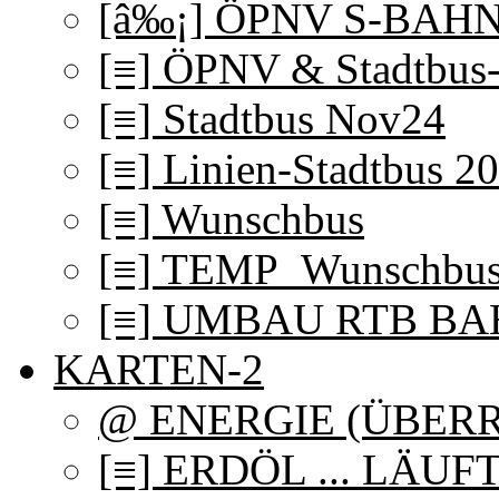
[â‰¡] ÖPNV S-BAH
[≡] ÖPNV & Stadtbus-
[≡] Stadtbus Nov24
[≡] Linien-Stadtbus 2
[≡] Wunschbus
[≡] TEMP_Wunschbu
[≡] UMBAU RTB B
KARTEN-2
@ ENERGIE (ÜBER
[≡] ERDÖL ... LÄUF