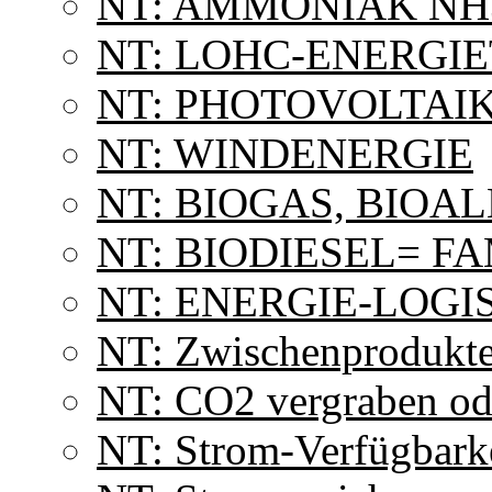
NT: AMMONIAK NH
NT: LOHC-ENERGI
NT: PHOTOVOLTAI
NT: WINDENERGIE
NT: BIOGAS, BIOA
NT: BIODIESEL= F
NT: ENERGIE-LOGI
NT: Zwischenprodukt
NT: CO2 vergraben od
NT: Strom-Verfügbark