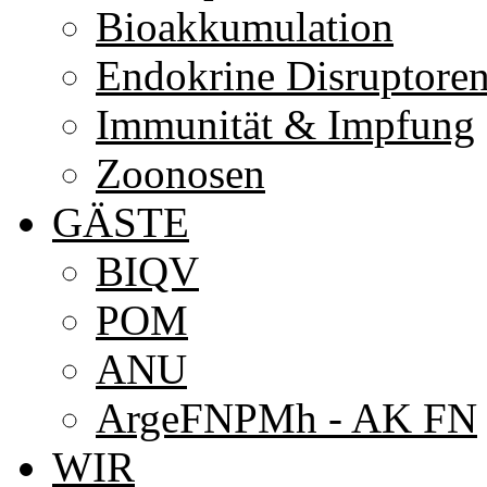
Bioakkumulation
Endokrine Disruptore
Immunität & Impfung
Zoonosen
GÄSTE
BIQV
POM
ANU
ArgeFNPMh - AK FN
WIR