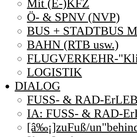
Mit (E-)KFZ
Ö- & SPNV (NVP)
BUS + STADTBUS Mü
BAHN (RTB usw.)
FLUGVERKEHR-"Klim
LOGISTIK
DIALOG
FUSS- & RAD-ErLE
IA: FUSS- & RAD-E
[â‰¡]zuFuß/un"behind