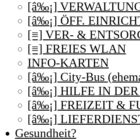
[â‰¡] VERWALTUN
[â‰¡] ÖFF. EINRI
[≡] VER- & ENTSO
[≡] FREIES WLAN
INFO-KARTEN
[â‰¡] City-Bus (ehema
[â‰¡] HILFE IN DE
[â‰¡] FREIZEIT & 
[â‰¡] LIEFERDIENS
Gesundheit?