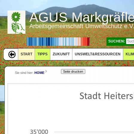
AGUS Markgräfler
Arbeitsgemeinschaft Umweltschutz e.V
SUCHEN:
START
TIPPS
ZUKUNFT
UNSWELT&RESSOURCEN
KLI
Sie sind hier:
HOME